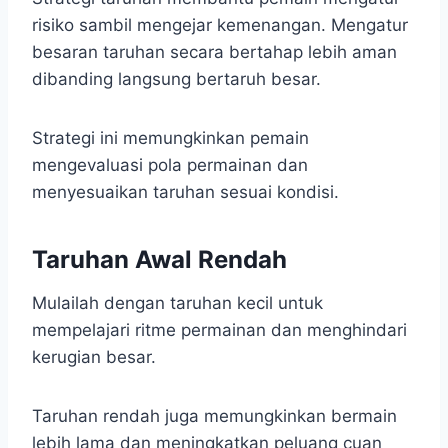
risiko sambil mengejar kemenangan. Mengatur
besaran taruhan secara bertahap lebih aman
dibanding langsung bertaruh besar.
Strategi ini memungkinkan pemain
mengevaluasi pola permainan dan
menyesuaikan taruhan sesuai kondisi.
Taruhan Awal Rendah
Mulailah dengan taruhan kecil untuk
mempelajari ritme permainan dan menghindari
kerugian besar.
Taruhan rendah juga memungkinkan bermain
lebih lama dan meningkatkan peluang cuan