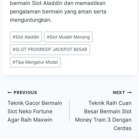
bermain Slot Aladdin dan memastikan
pengalaman bermain yang aman serta
menguntungkan.
Post
#
Slot Aladdin
#
Slot Mudah Menang
Tags:
#
SLOT PROGRESIF JACKPOT BESAR
#
Tips Mengatur Modal
Post
PREVIOUS
NEXT
Teknik Gacor Bermain
Teknik Raih Cuan
navigation
Slot Neko Fortune
Besar Bermain Slot
Agar Raih Maxwin
Money Train 3 Dengan
Cerdas