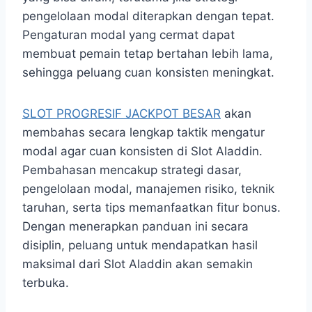
pengelolaan modal diterapkan dengan tepat.
Pengaturan modal yang cermat dapat
membuat pemain tetap bertahan lebih lama,
sehingga peluang cuan konsisten meningkat.
SLOT PROGRESIF JACKPOT BESAR
akan
membahas secara lengkap taktik mengatur
modal agar cuan konsisten di Slot Aladdin.
Pembahasan mencakup strategi dasar,
pengelolaan modal, manajemen risiko, teknik
taruhan, serta tips memanfaatkan fitur bonus.
Dengan menerapkan panduan ini secara
disiplin, peluang untuk mendapatkan hasil
maksimal dari Slot Aladdin akan semakin
terbuka.