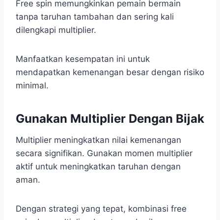
Free spin memungkinkan pemain bermain
tanpa taruhan tambahan dan sering kali
dilengkapi multiplier.
Manfaatkan kesempatan ini untuk
mendapatkan kemenangan besar dengan risiko
minimal.
Gunakan Multiplier Dengan Bijak
Multiplier meningkatkan nilai kemenangan
secara signifikan. Gunakan momen multiplier
aktif untuk meningkatkan taruhan dengan
aman.
Dengan strategi yang tepat, kombinasi free