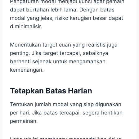
Pengaturan modal menjadi kunci agar pemain
dapat bertahan lebih lama. Dengan batas
modal yang jelas, risiko kerugian besar dapat
diminimalisir.
Menentukan target cuan yang realistis juga
penting. Jika target tercapai, sebaiknya
berhenti sejenak untuk mengamankan
kemenangan.
Tetapkan Batas Harian
Tentukan jumlah modal yang siap digunakan
per hari. Jika batas tercapai, segera hentikan
permainan.