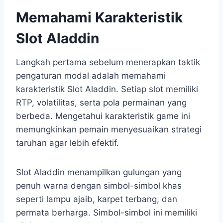
Memahami Karakteristik
Slot Aladdin
Langkah pertama sebelum menerapkan taktik
pengaturan modal adalah memahami
karakteristik Slot Aladdin. Setiap slot memiliki
RTP, volatilitas, serta pola permainan yang
berbeda. Mengetahui karakteristik game ini
memungkinkan pemain menyesuaikan strategi
taruhan agar lebih efektif.
Slot Aladdin menampilkan gulungan yang
penuh warna dengan simbol-simbol khas
seperti lampu ajaib, karpet terbang, dan
permata berharga. Simbol-simbol ini memiliki