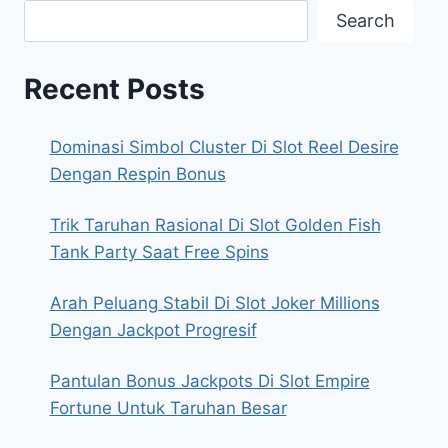
Search
Recent Posts
Dominasi Simbol Cluster Di Slot Reel Desire
Dengan Respin Bonus
Trik Taruhan Rasional Di Slot Golden Fish
Tank Party Saat Free Spins
Arah Peluang Stabil Di Slot Joker Millions
Dengan Jackpot Progresif
Pantulan Bonus Jackpots Di Slot Empire
Fortune Untuk Taruhan Besar