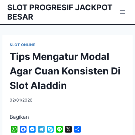
Skip
SLOT PROGRESIF JACKPOT
to
BESAR
content
SLOT ONLINE
Tips Mengatur Modal
Agar Cuan Konsisten Di
Slot Aladdin
02/01/2026
Bagikan
W
F
M
T
S
L
X
S