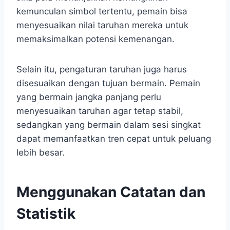
kemunculan simbol tertentu, pemain bisa
menyesuaikan nilai taruhan mereka untuk
memaksimalkan potensi kemenangan.
Selain itu, pengaturan taruhan juga harus
disesuaikan dengan tujuan bermain. Pemain
yang bermain jangka panjang perlu
menyesuaikan taruhan agar tetap stabil,
sedangkan yang bermain dalam sesi singkat
dapat memanfaatkan tren cepat untuk peluang
lebih besar.
Menggunakan Catatan dan
Statistik