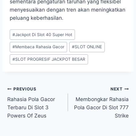
sementara pengaturan taruhan yang fleksibel
menyesuaikan dengan tren akan meningkatkan
peluang keberhasilan.
Post
#
Jackpot Di Slot 40 Super Hot
Tags:
#
Membaca Rahasia Gacor
#
SLOT ONLINE
#
SLOT PROGRESIF JACKPOT BESAR
Post
PREVIOUS
NEXT
Rahasia Pola Gacor
Membongkar Rahasia
navigation
Terbaru Di Slot 3
Pola Gacor Di Slot 777
Powers Of Zeus
Strike