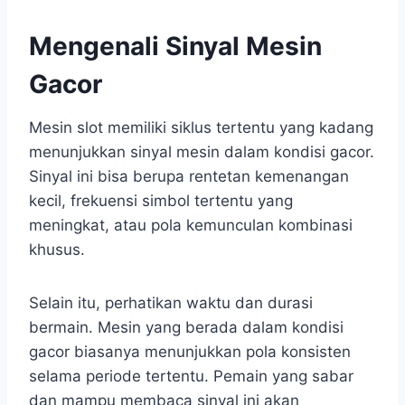
Mengenali Sinyal Mesin
Gacor
Mesin slot memiliki siklus tertentu yang kadang
menunjukkan sinyal mesin dalam kondisi gacor.
Sinyal ini bisa berupa rentetan kemenangan
kecil, frekuensi simbol tertentu yang
meningkat, atau pola kemunculan kombinasi
khusus.
Selain itu, perhatikan waktu dan durasi
bermain. Mesin yang berada dalam kondisi
gacor biasanya menunjukkan pola konsisten
selama periode tertentu. Pemain yang sabar
dan mampu membaca sinyal ini akan