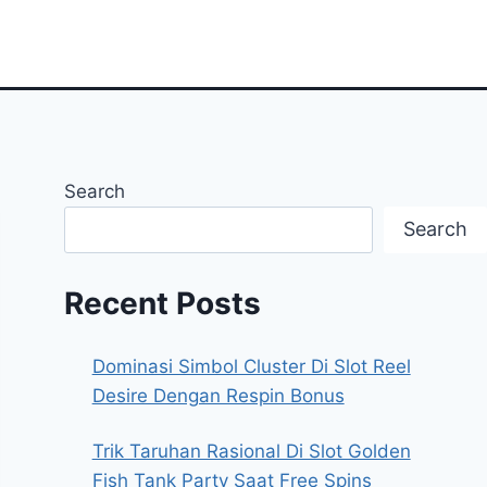
Search
Search
Recent Posts
Dominasi Simbol Cluster Di Slot Reel
Desire Dengan Respin Bonus
Trik Taruhan Rasional Di Slot Golden
Fish Tank Party Saat Free Spins