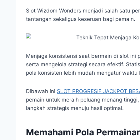
h
a
e
e
k
i
h
a
c
s
l
y
n
a
Slot Wizdom Wonders menjadi salah satu per
t
e
s
e
p
e
r
tantangan sekaligus keseruan bagi pemain.
s
b
e
g
e
e
A
o
n
r
p
o
g
a
p
k
e
m
r
Menjaga konsistensi saat bermain di slot i
serta mengelola strategi secara efektif. St
pola konsisten lebih mudah mengatur waktu
Dibawah ini
SLOT PROGRESIF JACKPOT BES
pemain untuk meraih peluang menang tinggi,
langkah strategis menuju hasil optimal.
Memahami Pola Permaina