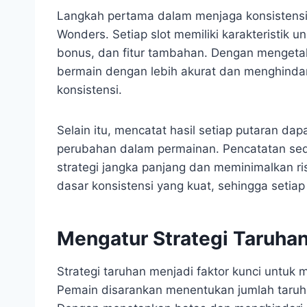
Langkah pertama dalam menjaga konsistens
Wonders. Setiap slot memiliki karakteristik u
bonus, dan fitur tambahan. Dengan mengetahu
bermain dengan lebih akurat dan menghinda
konsistensi.
Selain itu, mencatat hasil setiap putaran d
perubahan dalam permainan. Pencatatan sed
strategi jangka panjang dan meminimalkan 
dasar konsistensi yang kuat, sehingga setiap
Mengatur Strategi Taruhan
Strategi taruhan menjadi faktor kunci untuk
Pemain disarankan menentukan jumlah taruh