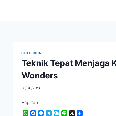
Skip
to
content
SLOT ONLINE
Teknik Tepat Menjaga K
Wonders
01/30/2026
Bagikan
W
F
M
T
S
L
X
S