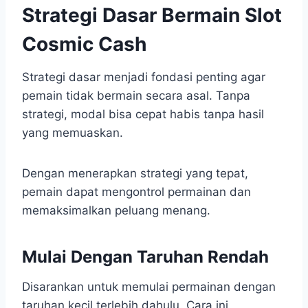
Strategi Dasar Bermain Slot
Cosmic Cash
Strategi dasar menjadi fondasi penting agar
pemain tidak bermain secara asal. Tanpa
strategi, modal bisa cepat habis tanpa hasil
yang memuaskan.
Dengan menerapkan strategi yang tepat,
pemain dapat mengontrol permainan dan
memaksimalkan peluang menang.
Mulai Dengan Taruhan Rendah
Disarankan untuk memulai permainan dengan
taruhan kecil terlebih dahulu. Cara ini