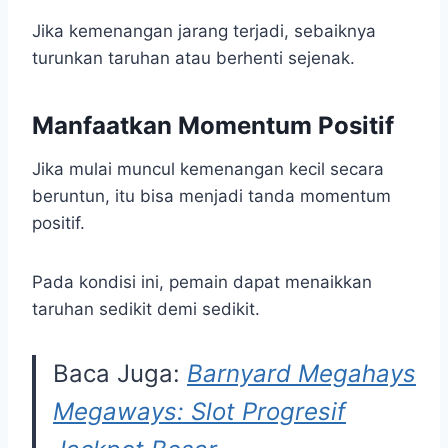
Jika kemenangan jarang terjadi, sebaiknya
turunkan taruhan atau berhenti sejenak.
Manfaatkan Momentum Positif
Jika mulai muncul kemenangan kecil secara
beruntun, itu bisa menjadi tanda momentum
positif.
Pada kondisi ini, pemain dapat menaikkan
taruhan sedikit demi sedikit.
Baca Juga:
Barnyard Megahays
Megaways: Slot Progresif