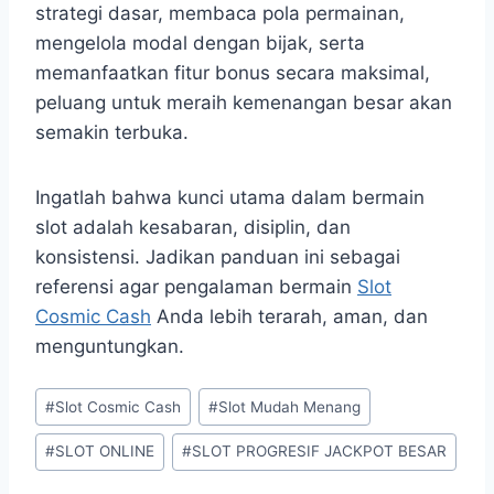
strategi dasar, membaca pola permainan,
mengelola modal dengan bijak, serta
memanfaatkan fitur bonus secara maksimal,
peluang untuk meraih kemenangan besar akan
semakin terbuka.
Ingatlah bahwa kunci utama dalam bermain
slot adalah kesabaran, disiplin, dan
konsistensi. Jadikan panduan ini sebagai
referensi agar pengalaman bermain
Slot
Cosmic Cash
Anda lebih terarah, aman, dan
menguntungkan.
Post
#
Slot Cosmic Cash
#
Slot Mudah Menang
Tags:
#
SLOT ONLINE
#
SLOT PROGRESIF JACKPOT BESAR