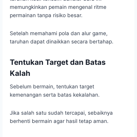
memungkinkan pemain mengenal ritme
permainan tanpa risiko besar.
Setelah memahami pola dan alur game,
taruhan dapat dinaikkan secara bertahap.
Tentukan Target dan Batas
Kalah
Sebelum bermain, tentukan target
kemenangan serta batas kekalahan.
Jika salah satu sudah tercapai, sebaiknya
berhenti bermain agar hasil tetap aman.