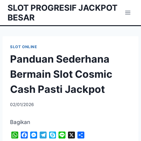
Skip
SLOT PROGRESIF JACKPOT
to
BESAR
content
SLOT ONLINE
Panduan Sederhana
Bermain Slot Cosmic
Cash Pasti Jackpot
02/01/2026
Bagikan
W
F
M
T
S
L
X
S