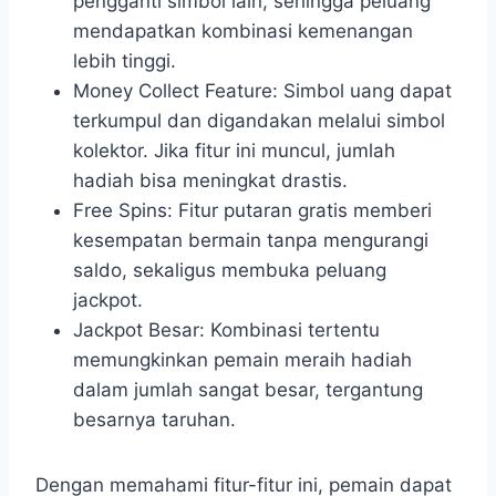
pengganti simbol lain, sehingga peluang
mendapatkan kombinasi kemenangan
lebih tinggi.
Money Collect Feature: Simbol uang dapat
terkumpul dan digandakan melalui simbol
kolektor. Jika fitur ini muncul, jumlah
hadiah bisa meningkat drastis.
Free Spins: Fitur putaran gratis memberi
kesempatan bermain tanpa mengurangi
saldo, sekaligus membuka peluang
jackpot.
Jackpot Besar: Kombinasi tertentu
memungkinkan pemain meraih hadiah
dalam jumlah sangat besar, tergantung
besarnya taruhan.
Dengan memahami fitur-fitur ini, pemain dapat