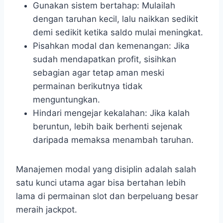
Gunakan sistem bertahap: Mulailah
dengan taruhan kecil, lalu naikkan sedikit
demi sedikit ketika saldo mulai meningkat.
Pisahkan modal dan kemenangan: Jika
sudah mendapatkan profit, sisihkan
sebagian agar tetap aman meski
permainan berikutnya tidak
menguntungkan.
Hindari mengejar kekalahan: Jika kalah
beruntun, lebih baik berhenti sejenak
daripada memaksa menambah taruhan.
Manajemen modal yang disiplin adalah salah
satu kunci utama agar bisa bertahan lebih
lama di permainan slot dan berpeluang besar
meraih jackpot.