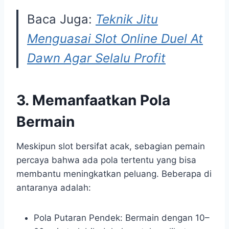
Baca Juga:
Teknik Jitu
Menguasai Slot Online Duel At
Dawn Agar Selalu Profit
3. Memanfaatkan Pola
Bermain
Meskipun slot bersifat acak, sebagian pemain
percaya bahwa ada pola tertentu yang bisa
membantu meningkatkan peluang. Beberapa di
antaranya adalah:
Pola Putaran Pendek: Bermain dengan 10–