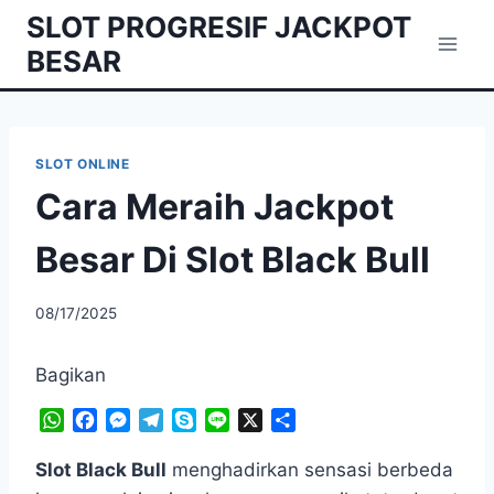
Skip
SLOT PROGRESIF JACKPOT
to
BESAR
content
SLOT ONLINE
Cara Meraih Jackpot
Besar Di Slot Black Bull
08/17/2025
Bagikan
W
F
M
T
S
L
X
S
h
a
e
e
k
i
h
a
c
s
l
y
n
a
Slot Black Bull
menghadirkan sensasi berbeda
t
e
s
e
p
e
r