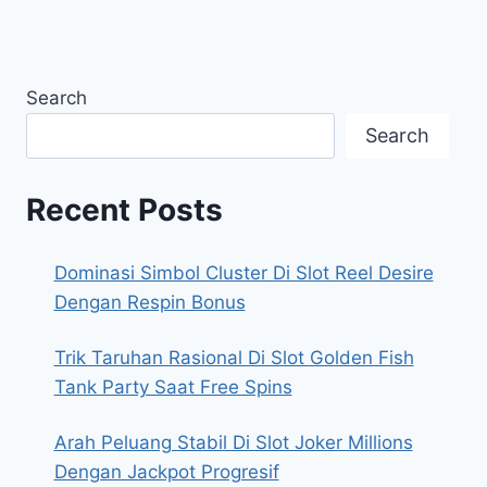
Search
Search
Recent Posts
Dominasi Simbol Cluster Di Slot Reel Desire
Dengan Respin Bonus
Trik Taruhan Rasional Di Slot Golden Fish
Tank Party Saat Free Spins
Arah Peluang Stabil Di Slot Joker Millions
Dengan Jackpot Progresif