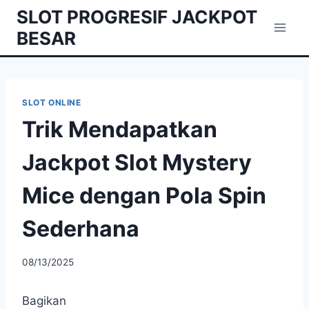
Skip
SLOT PROGRESIF JACKPOT
to
BESAR
content
SLOT ONLINE
Trik Mendapatkan
Jackpot Slot Mystery
Mice dengan Pola Spin
Sederhana
08/13/2025
Bagikan