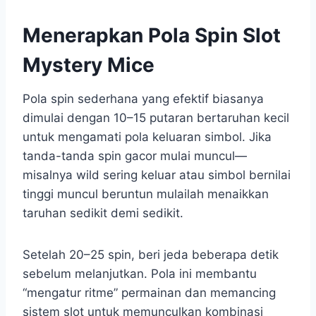
Menerapkan Pola Spin Slot
Mystery Mice
Pola spin sederhana yang efektif biasanya
dimulai dengan 10–15 putaran bertaruhan kecil
untuk mengamati pola keluaran simbol. Jika
tanda-tanda spin gacor mulai muncul—
misalnya wild sering keluar atau simbol bernilai
tinggi muncul beruntun mulailah menaikkan
taruhan sedikit demi sedikit.
Setelah 20–25 spin, beri jeda beberapa detik
sebelum melanjutkan. Pola ini membantu
“mengatur ritme” permainan dan memancing
sistem slot untuk memunculkan kombinasi