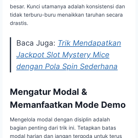
besar. Kunci utamanya adalah konsistensi dan
tidak terburu-buru menaikkan taruhan secara
drastis.
Baca Juga:
Trik Mendapatkan
Jackpot Slot Mystery Mice
dengan Pola Spin Sederhana
Mengatur Modal &
Memanfaatkan Mode Demo
Mengelola modal dengan disiplin adalah
bagian penting dari trik ini. Tetapkan batas
modal harian dan jangan tergoda untuk terus