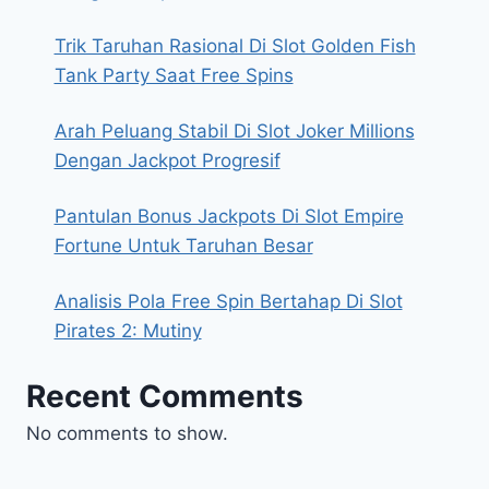
Trik Taruhan Rasional Di Slot Golden Fish
Tank Party Saat Free Spins
Arah Peluang Stabil Di Slot Joker Millions
Dengan Jackpot Progresif
Pantulan Bonus Jackpots Di Slot Empire
Fortune Untuk Taruhan Besar
Analisis Pola Free Spin Bertahap Di Slot
Pirates 2: Mutiny
Recent Comments
No comments to show.