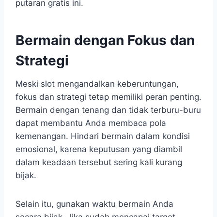
putaran gratis ini.
Bermain dengan Fokus dan
Strategi
Meski slot mengandalkan keberuntungan,
fokus dan strategi tetap memiliki peran penting.
Bermain dengan tenang dan tidak terburu-buru
dapat membantu Anda membaca pola
kemenangan. Hindari bermain dalam kondisi
emosional, karena keputusan yang diambil
dalam keadaan tersebut sering kali kurang
bijak.
Selain itu, gunakan waktu bermain Anda