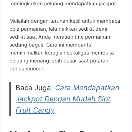
meningkatkan peluang mendapatkan jackpot.
Mulailah dengan taruhan kecil untuk membaca
pola permainan, lalu naikkan sedikit demi
sedikit saat Anda merasa ritme permainan
sedang bagus. Cara ini membantu
meminimalkan kerugian sekaligus membuka
peluang menang lebih besar saat putaran
bonus muncul.
Baca Juga:
Cara Mendapatkan
Jackpot Dengan Mudah Slot
Fruit Candy