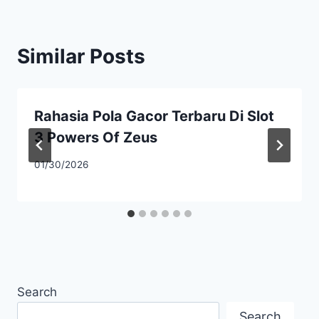
Similar Posts
Rahasia Pola Gacor Terbaru Di Slot
3 Powers Of Zeus
01/30/2026
Search
Search