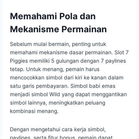
Memahami Pola dan
Mekanisme Permainan
Sebelum mulai bermain, penting untuk
memahami mekanisme dasar permainan. Slot 7
Piggies memiliki 5 gulungan dengan 7 paylines
tetap. Untuk menang, pemain harus
mencocokkan simbol dari kiri ke kanan dalam
satu garis pembayaran. Simbol babi emas
menjadi simbol Wild yang dapat menggantikan
simbol lainnya, meningkatkan peluang
kombinasi menang.
Dengan mengetahui cara kerja simbol,
paylines, serta fitur bonus, pemain dapat