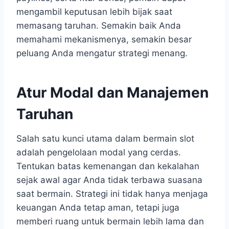
mengambil keputusan lebih bijak saat
memasang taruhan. Semakin baik Anda
memahami mekanismenya, semakin besar
peluang Anda mengatur strategi menang.
Atur Modal dan Manajemen
Taruhan
Salah satu kunci utama dalam bermain slot
adalah pengelolaan modal yang cerdas.
Tentukan batas kemenangan dan kekalahan
sejak awal agar Anda tidak terbawa suasana
saat bermain. Strategi ini tidak hanya menjaga
keuangan Anda tetap aman, tetapi juga
memberi ruang untuk bermain lebih lama dan