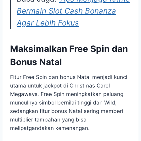
Bermain Slot Cash Bonanza
Agar Lebih Fokus
Maksimalkan Free Spin dan
Bonus Natal
Fitur Free Spin dan bonus Natal menjadi kunci
utama untuk jackpot di Christmas Carol
Megaways. Free Spin meningkatkan peluang
munculnya simbol bernilai tinggi dan Wild,
sedangkan fitur bonus Natal sering memberi
multiplier tambahan yang bisa
melipatgandakan kemenangan.