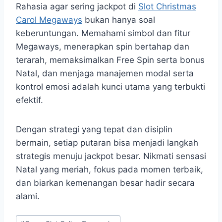
Rahasia agar sering jackpot di
Slot Christmas
Carol Megaways
bukan hanya soal
keberuntungan. Memahami simbol dan fitur
Megaways, menerapkan spin bertahap dan
terarah, memaksimalkan Free Spin serta bonus
Natal, dan menjaga manajemen modal serta
kontrol emosi adalah kunci utama yang terbukti
efektif.
Dengan strategi yang tepat dan disiplin
bermain, setiap putaran bisa menjadi langkah
strategis menuju jackpot besar. Nikmati sensasi
Natal yang meriah, fokus pada momen terbaik,
dan biarkan kemenangan besar hadir secara
alami.
Post