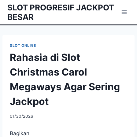
Skip
SLOT PROGRESIF JACKPOT
to
BESAR
content
SLOT ONLINE
Rahasia di Slot
Christmas Carol
Megaways Agar Sering
Jackpot
01/30/2026
Bagikan