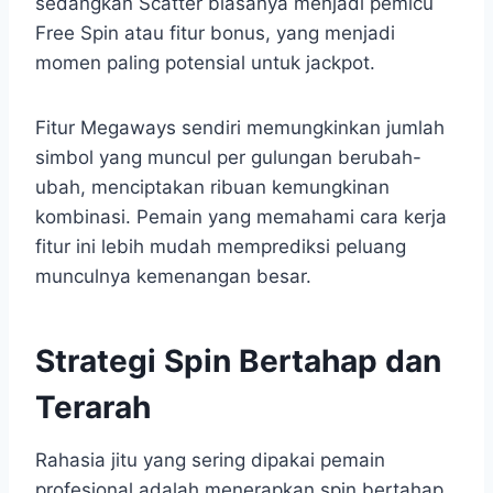
sedangkan Scatter biasanya menjadi pemicu
Free Spin atau fitur bonus, yang menjadi
momen paling potensial untuk jackpot.
Fitur Megaways sendiri memungkinkan jumlah
simbol yang muncul per gulungan berubah-
ubah, menciptakan ribuan kemungkinan
kombinasi. Pemain yang memahami cara kerja
fitur ini lebih mudah memprediksi peluang
munculnya kemenangan besar.
Strategi Spin Bertahap dan
Terarah
Rahasia jitu yang sering dipakai pemain
profesional adalah menerapkan spin bertahap