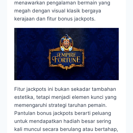
menawarkan pengalaman bermain yang
megah dengan visual klasik bergaya
kerajaan dan fitur bonus jackpots.
Fitur jackpots ini bukan sekadar tambahan
estetika, tetapi menjadi elemen kunci yang
memengaruhi strategi taruhan pemain.
Pantulan bonus jackpots berarti peluang
untuk mendapatkan hadiah besar sering
kali muncul secara berulang atau bertahap,