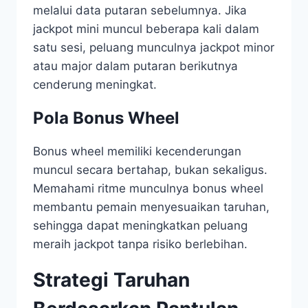
melalui data putaran sebelumnya. Jika
jackpot mini muncul beberapa kali dalam
satu sesi, peluang munculnya jackpot minor
atau major dalam putaran berikutnya
cenderung meningkat.
Pola Bonus Wheel
Bonus wheel memiliki kecenderungan
muncul secara bertahap, bukan sekaligus.
Memahami ritme munculnya bonus wheel
membantu pemain menyesuaikan taruhan,
sehingga dapat meningkatkan peluang
meraih jackpot tanpa risiko berlebihan.
Strategi Taruhan