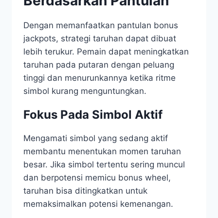
Berdasarkan Pantulan
Dengan memanfaatkan pantulan bonus
jackpots, strategi taruhan dapat dibuat
lebih terukur. Pemain dapat meningkatkan
taruhan pada putaran dengan peluang
tinggi dan menurunkannya ketika ritme
simbol kurang menguntungkan.
Fokus Pada Simbol Aktif
Mengamati simbol yang sedang aktif
membantu menentukan momen taruhan
besar. Jika simbol tertentu sering muncul
dan berpotensi memicu bonus wheel,
taruhan bisa ditingkatkan untuk
memaksimalkan potensi kemenangan.