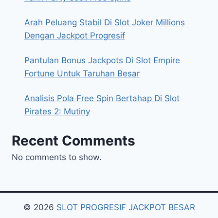
Arah Peluang Stabil Di Slot Joker Millions
Dengan Jackpot Progresif
Pantulan Bonus Jackpots Di Slot Empire
Fortune Untuk Taruhan Besar
Analisis Pola Free Spin Bertahap Di Slot
Pirates 2: Mutiny
Recent Comments
No comments to show.
© 2026
SLOT PROGRESIF JACKPOT BESAR