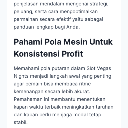
penjelasan mendalam mengenai strategi,
peluang, serta cara mengoptimalkan
permainan secara efektif yaitu sebagai
panduan lengkap bagi Anda.
Pahami Pola Mesin Untuk
Konsistensi Profit
Memahami pola putaran dalam Slot Vegas
Nights menjadi langkah awal yang penting
agar pemain bisa membaca ritme
kemenangan secara lebih akurat.
Pemahaman ini membantu menentukan
kapan waktu terbaik meningkatkan taruhan
dan kapan perlu menjaga modal tetap
stabil.