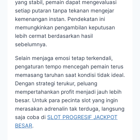
yang stabil, pemain dapat mengevaluasi
setiap putaran tanpa tekanan mengejar
kemenangan instan. Pendekatan ini
memungkinkan pengambilan keputusan
lebih cermat berdasarkan hasil
sebelumnya.
Selain menjaga emosi tetap terkendali,
pengaturan tempo mencegah pemain terus
memasang taruhan saat kondisi tidak ideal.
Dengan strategi terukur, peluang
mempertahankan profit menjadi jauh lebih
besar. Untuk para pecinta slot yang ingin
merasakan adrenalin tak terduga, langsung
saja coba di
SLOT PROGRESIF JACKPOT
BESAR
.