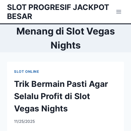
Skip
SLOT PROGRESIF JACKPOT
to
BESAR
content
Menang di Slot Vegas
Nights
SLOT ONLINE
Trik Bermain Pasti Agar
Selalu Profit di Slot
Vegas Nights
11/25/2025