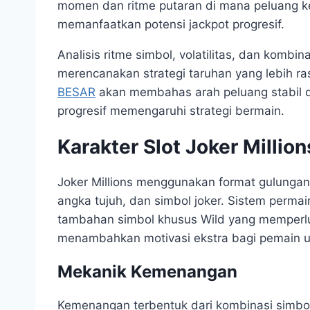
momen dan ritme putaran di mana peluang ke
memanfaatkan potensi jackpot progresif.
Analisis ritme simbol, volatilitas, dan komb
merencanakan strategi taruhan yang lebih rasi
BESAR
akan membahas arah peluang stabil di
progresif memengaruhi strategi bermain.
Karakter Slot Joker Million
Joker Millions menggunakan format gulungan
angka tujuh, dan simbol joker. Sistem perma
tambahan simbol khusus Wild yang memperlua
menambahkan motivasi ekstra bagi pemain u
Mekanik Kemenangan
Kemenangan terbentuk dari kombinasi simbol 