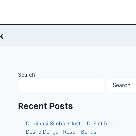
k
Search
Search
Recent Posts
Dominasi Simbol Cluster Di Slot Reel
Desire Dengan Respin Bonus