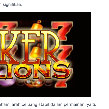
 signifikan.
ami arah peluang stabil dalam permainan, yaitu