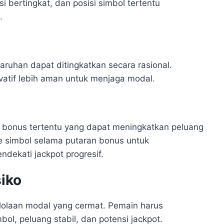
i bertingkat, dan posisi simbol tertentu
.
taruhan dapat ditingkatkan secara rasional.
ervatif lebih aman untuk menjaga modal.
n bonus tertentu yang dapat meningkatkan peluang
e simbol selama putaran bonus untuk
ekati jackpot progresif.
iko
gelolaan modal yang cermat. Pemain harus
ol, peluang stabil, dan potensi jackpot.