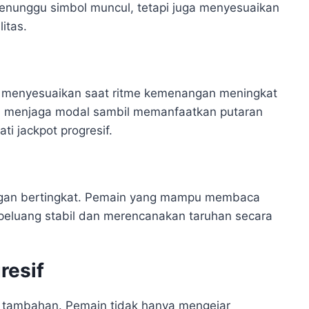
menunggu simbol muncul, tetapi juga menyesuaikan
itas.
n menyesuaikan saat ritme kemenangan meningkat
ini menjaga modal sambil memanfaatkan putaran
i jackpot progresif.
ngan bertingkat. Pemain yang mampu membaca
h peluang stabil dan merencanakan taruhan secara
resif
i tambahan. Pemain tidak hanya mengejar