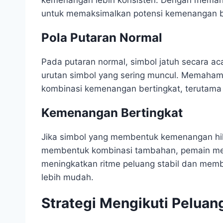
untuk memaksimalkan potensi kemenangan b
Pola Putaran Normal
Pada putaran normal, simbol jatuh secara a
urutan simbol yang sering muncul. Memahami
kombinasi kemenangan bertingkat, terutama s
Kemenangan Bertingkat
Jika simbol yang membentuk kemenangan hil
membentuk kombinasi tambahan, pemain men
meningkatkan ritme peluang stabil dan memb
lebih mudah.
Strategi Mengikuti Peluang