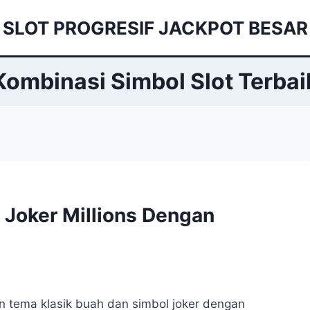
SLOT PROGRESIF JACKPOT BESAR
Kombinasi Simbol Slot Terbai
t Joker Millions Dengan
n tema klasik buah dan simbol joker dengan