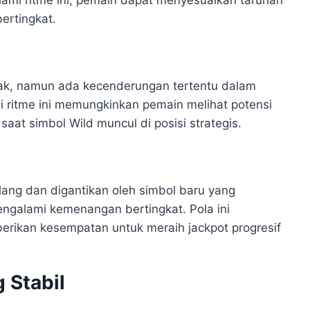
ertingkat.
cak, namun ada kecenderungan tertentu dalam
 ritme ini memungkinkan pemain melihat potensi
aat simbol Wild muncul di posisi strategis.
ang dan digantikan oleh simbol baru yang
galami kemenangan bertingkat. Pola ini
erikan kesempatan untuk meraih jackpot progresif
 Stabil