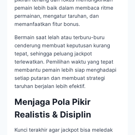
pemain lebih baik dalam membaca ritme
permainan, mengatur taruhan, dan
memanfaatkan fitur bonus.
Bermain saat lelah atau terburu-buru
cenderung membuat keputusan kurang
tepat, sehingga peluang jackpot
terlewatkan. Pemilihan waktu yang tepat
membantu pemain lebih siap menghadapi
setiap putaran dan membuat strategi
taruhan berjalan lebih efektif.
Menjaga Pola Pikir
Realistis & Disiplin
Kunci terakhir agar jackpot bisa meledak