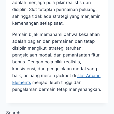
adalah menjaga pola pikir realistis dan
disiplin. Slot tetaplah permainan peluang,
sehingga tidak ada strategi yang menjamin
kemenangan setiap saat.
Pemain bijak memahami bahwa kekalahan
adalah bagian dari permainan dan tetap
disiplin mengikuti strategi taruhan,
pengelolaan modal, dan pemanfaatan fitur
bonus. Dengan pola pikir realistis,
konsistensi, dan pengelolaan modal yang
baik, peluang meraih jackpot di
slot Arcane
Elements
menjadi lebih tinggi dan
pengalaman bermain tetap menyenangkan.
Search