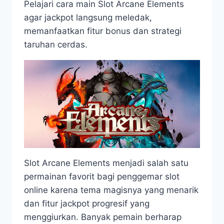
Pelajari cara main Slot Arcane Elements
agar jackpot langsung meledak,
memanfaatkan fitur bonus dan strategi
taruhan cerdas.
Slot Arcane Elements menjadi salah satu
permainan favorit bagi penggemar slot
online karena tema magisnya yang menarik
dan fitur jackpot progresif yang
menggiurkan. Banyak pemain berharap