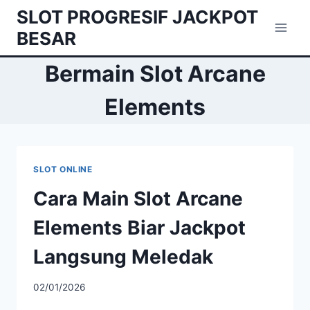
Skip
SLOT PROGRESIF JACKPOT
to
BESAR
content
Bermain Slot Arcane
Elements
SLOT ONLINE
Cara Main Slot Arcane
Elements Biar Jackpot
Langsung Meledak
02/01/2026