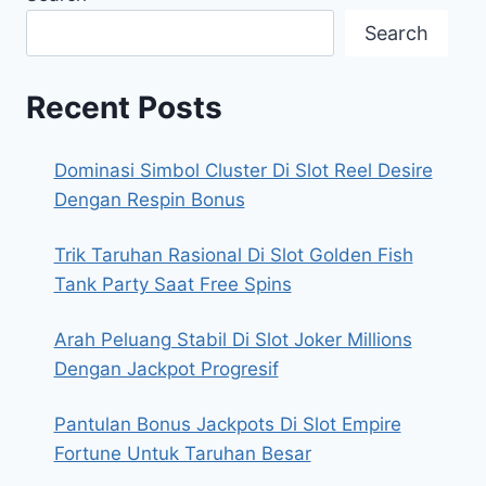
Search
Recent Posts
Dominasi Simbol Cluster Di Slot Reel Desire
Dengan Respin Bonus
Trik Taruhan Rasional Di Slot Golden Fish
Tank Party Saat Free Spins
Arah Peluang Stabil Di Slot Joker Millions
Dengan Jackpot Progresif
Pantulan Bonus Jackpots Di Slot Empire
Fortune Untuk Taruhan Besar