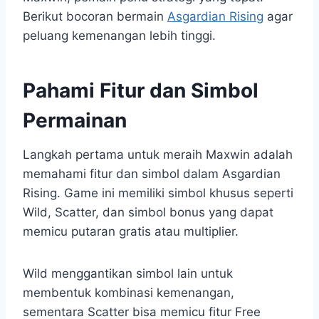
Berikut bocoran bermain
Asgardian Rising
agar
peluang kemenangan lebih tinggi.
Pahami Fitur dan Simbol
Permainan
Langkah pertama untuk meraih Maxwin adalah
memahami fitur dan simbol dalam Asgardian
Rising. Game ini memiliki simbol khusus seperti
Wild, Scatter, dan simbol bonus yang dapat
memicu putaran gratis atau multiplier.
Wild menggantikan simbol lain untuk
membentuk kombinasi kemenangan,
sementara Scatter bisa memicu fitur Free