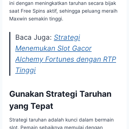
ini dengan meningkatkan taruhan secara bijak
saat Free Spins aktif, sehingga peluang meraih
Maxwin semakin tinggi.
Baca Juga:
Strategi
Menemukan Slot Gacor
Alchemy Fortunes dengan RTP
Tinggi
Gunakan Strategi Taruhan
yang Tepat
Strategi taruhan adalah kunci dalam bermain
slot. Pemain sebaiknya memulai dengan