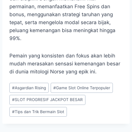
permainan, memanfaatkan Free Spins dan
bonus, menggunakan strategi taruhan yang
tepat, serta mengelola modal secara bijak,
peluang kemenangan bisa meningkat hingga
99%.
Pemain yang konsisten dan fokus akan lebih
mudah merasakan sensasi kemenangan besar
di dunia mitologi Norse yang epik ini.
Post
#
Asgardian Rising
#
Game Slot Online Terpopuler
Tags:
#
SLOT PROGRESIF JACKPOT BESAR
#
Tips dan Trik Bermain Slot