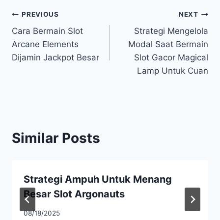
Post
PREVIOUS
NEXT
Cara Bermain Slot
Strategi Mengelola
navigation
Arcane Elements
Modal Saat Bermain
Dijamin Jackpot Besar
Slot Gacor Magical
Lamp Untuk Cuan
Similar Posts
Strategi Ampuh Untuk Menang
Besar Slot Argonauts
08/18/2025